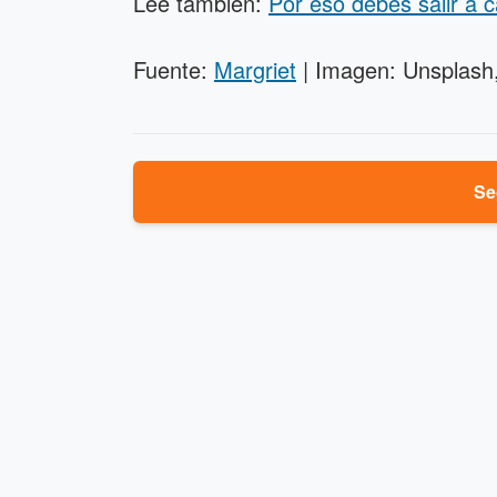
Lee también:
Por eso debes salir a
Fuente:
Margriet
| Imagen: Unsplash
Se