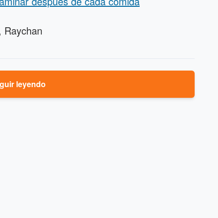
 caminar después de cada comida
, Raychan
guir leyendo