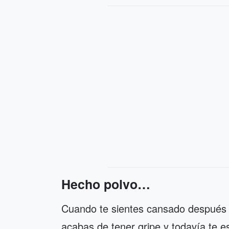
Hecho polvo…
Cuando te sientes cansado después 
acabas de tener gripe y todavía te 